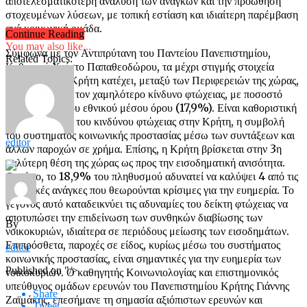
αποτελεσματικότερη ανάλυση των αναγκών και την προώθηση
στοχευμένων λύσεων, με τοπική εστίαση και ιδιαίτερη παρέμβαση
ανά κοινωνική ομάδα.
Continue Reading
You may also like...
Σύμφωνα με τον Αντιπρύτανη του Παντείου Πανεπιστημίου,
Related Topics:
Καθηγητή Χρίστο Παπαθεοδώρου, τα μέχρι στιγμής στοιχεία
δείχνουν ότι η Κρήτη κατέχει, μεταξύ των Περιφερειών της χώρας,
την 3η θέση με τον χαμηλότερο κίνδυνο φτώχειας, με ποσοστό
15,2%, κάτω του εθνικού μέσου όρου (17,9%). Είναι καθοριστική
στην άμβλυνση του κινδύνου φτώχειας στην Κρήτη, η συμβολή
του συστήματος κοινωνικής προστασίας μέσω των συντάξεων και
editor
άλλων παροχών σε χρήμα. Επίσης, η Κρήτη βρίσκεται στην 3η
καλύτερη θέση της χώρας ως προς την εισοδηματική ανισότητα.
Ωστόσο, το 18,9% του πληθυσμού αδυνατεί να καλύψει 4 από τις
9 βασικές ανάγκες που θεωρούνται κρίσιμες για την ευημερία. Το
γεγονός αυτό καταδεικνύει τις αδυναμίες του δείκτη φτώχειας να
αποτυπώσει την επιδείνωση των συνθηκών διαβίωσης των
By
νοικοκυριών, ιδιαίτερα σε περιόδους μείωσης των εισοδημάτων.
Επιπρόσθετα, παροχές σε είδος, κυρίως μέσω του συστήματος
editor
κοινωνικής προστασίας, είναι σημαντικές για την ευημερία των
Published on
"/>
νοικοκυριών. Ο καθηγητής Κοινωνιολογίας και επιστημονικός
υπεύθυνος ομάδων ερευνών του Πανεπιστημίου Κρήτης Γιάννης
Share
Ζαϊμάκης, επεσήμανε τη σημασία αξιόπιστων ερευνών και
Tweet