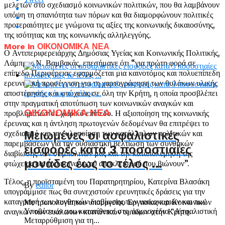
μελετών στο σχεδιασμό κοινωνικών πολιτικών, που θα λαμβάνουν
υπόψη τη σπανιότητα των πόρων και θα διαμορφώνουν πολιτικές
προτεραιότητες με γνώμονα τις αξίες της κοινωνικής δικαιοσύνης,
της ισότητας και της κοινωνικής αλληλεγγύης.
More in ΟΙΚΟΝΟΜΙΚΑ ΝΕΑ
Ο Αντιπεριφερειάρχης Δημόσιας Υγείας και Κοινωνικής Πολιτικής,
Λάμπρος Ν. Βαμβακάς, επεσήμανε ότι “για πρώτη φορά σε
επίπεδο Περιφέρειας εφαρμόζεται μια καινοτόμος και πολυεπίπεδη
ερευνητική προσέγγιση για τη χαρτογράφηση των θυλάκων υλικής
αποστέρησης και φτώχειας σε όλη την Κρήτη, η οποία προσβλέπει
στην πραγματική αποτύπωση των κοινωνικών αναγκών και
ΟΙΚΟΝΟΜΙΚΑ ΝΕΑ
προβλημάτων σε χωρικό επίπεδο. Η αξιοποίηση της κοινωνικής
έρευνας και η άντληση πρωτογενών δεδομένων θα επιτρέψει το
σχεδιασμό και την υλοποίηση των κατάλληλων πολιτικών και
Μειωμένες οι ασφαλιστικές
παρεμβάσεων για την ουσιαστική βελτίωση των συνθηκών
εισφορές κατά 3 ποσοστιαίες
διαβίωσης των συμπολιτών μας και την καταπολέμηση της
μονάδες έως το τέλος …
φτώχειας και του κοινωνικού αποκλεισμού που βιώνουν”.
Τέλος, η προϊσταμένη του Παρατηρητηρίου, Κατερίνα Βλασάκη
By
editor
υπογράμμισε πως θα συνεχιστούν ερευνητικές δράσεις για την
καταγραφή των συνθηκών διαβίωσης των νοικοκυριών και των
Με τροπολογία του υπουργείου Εργασίας και Κοινωνικών
αναγκών των ευάλωτων κοινωνικών ομάδων στην Κρήτη.
Υποθέσεων που κατατίθεται στο νομοσχέδιο “Ασφαλιστική
Μεταρρύθμιση για τη...