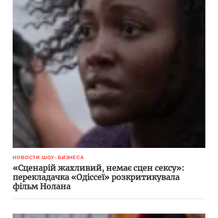
НОВОСТИ ШОУ-БИЗНЕСА
«Сценарій жахливий, немає сцен сексу»:
перекладачка «Одіссеї» розкритикувала
фільм Нолана