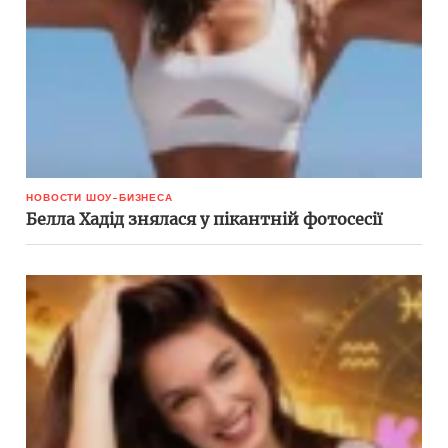
НОВОСТИ ШОУ-БИЗНЕСА
Белла Хадід знялася у пікантній фотосесії