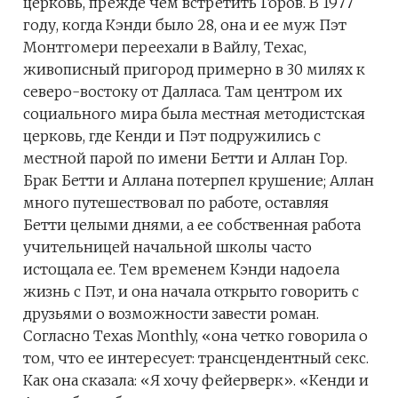
церковь, прежде чем встретить Горов. В 1977
году, когда Кэнди было 28, она и ее муж Пэт
Монтгомери переехали в Вайлу, Техас,
живописный пригород примерно в 30 милях к
северо-востоку от Далласа. Там центром их
социального мира была местная методистская
церковь, где Кенди и Пэт подружились с
местной парой по имени Бетти и Аллан Гор.
Брак Бетти и Аллана потерпел крушение; Аллан
много путешествовал по работе, оставляя
Бетти целыми днями, а ее собственная работа
учительницей начальной школы часто
истощала ее. Тем временем Кэнди надоела
жизнь с Пэт, и она начала открыто говорить с
друзьями о возможности завести роман.
Согласно Texas Monthly, «она четко говорила о
том, что ее интересует: трансцендентный секс.
Как она сказала: «Я хочу фейерверк». «Кенди и