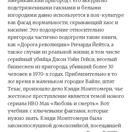
Американский пригород с его аккуратно
подстриженными газонами и белыми
изгородями давно используется в поп-культуре
как фасад нормальности, скрывающий хаос и
насилие. Это подозрение относительно
пригорода частично подогрели такие книги,
как «Дорога революции» Ричарда Йейтса, а
также случаи из реальной жизни, в том числе
серийный убийца Джон Уэйн Гейси, веселый
бизнесмен из пригорода, убивший более 30
человек в 1970-х годах. Приблизительно в то
же время в маленьком городке Вайле, штат
Техас, произошло дело Кэнди Монтгомери, чье
жестокое преступление является темой нового
сериала HBO Max «Любовь и смерть». Вот
учебник с ключевыми фактами, которые
нужно знать. Кэнди Монтгомери была
законопослушной домохозяйкой, посещавшей