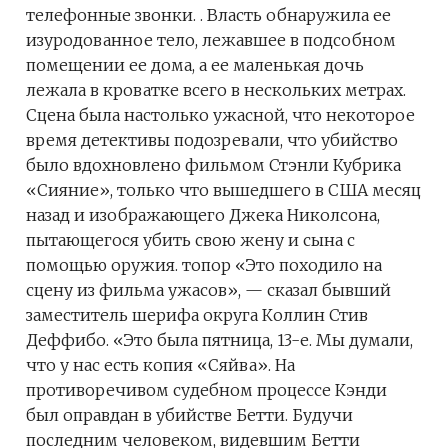
телефонные звонки. . Власть обнаружила ее
изуродованное тело, лежавшее в подсобном
помещении ее дома, а ее маленькая дочь
лежала в кроватке всего в нескольких метрах.
Сцена была настолько ужасной, что некоторое
время детективы подозревали, что убийство
было вдохновлено фильмом Стэнли Кубрика
«Сияние», только что вышедшего в США месяц
назад и изображающего Джека Николсона,
пытающегося убить свою жену и сына с
помощью оружия. топор «Это походило на
сцену из фильма ужасов», — сказал бывший
заместитель шерифа округа Коллин Стив
Деффибо. «Это была пятница, 13-е. Мы думали,
что у нас есть копия «Сяйва». На
противоречивом судебном процессе Кэнди
был оправдан в убийстве Бетти. Будучи
последним человеком, видевшим Бетти