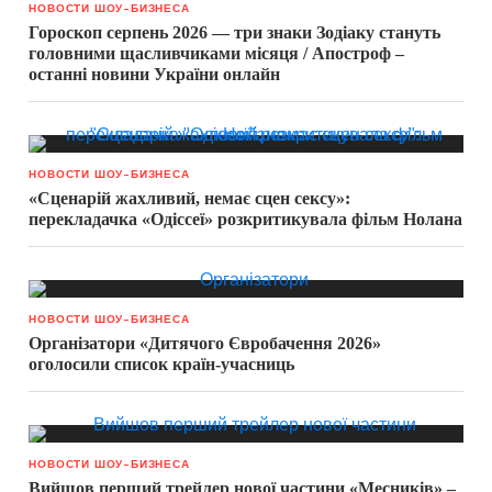
НОВОСТИ ШОУ-БИЗНЕСА
Гороскоп серпень 2026 — три знаки Зодіаку стануть
головними щасливчиками місяця / Апостроф –
останні новини України онлайн
НОВОСТИ ШОУ-БИЗНЕСА
«Сценарій жахливий, немає сцен сексу»:
перекладачка «Одіссеї» розкритикувала фільм Нолана
НОВОСТИ ШОУ-БИЗНЕСА
Організатори «Дитячого Євробачення 2026»
оголосили список країн-учасниць
НОВОСТИ ШОУ-БИЗНЕСА
Вийшов перший трейлер нової частини «Месників» –