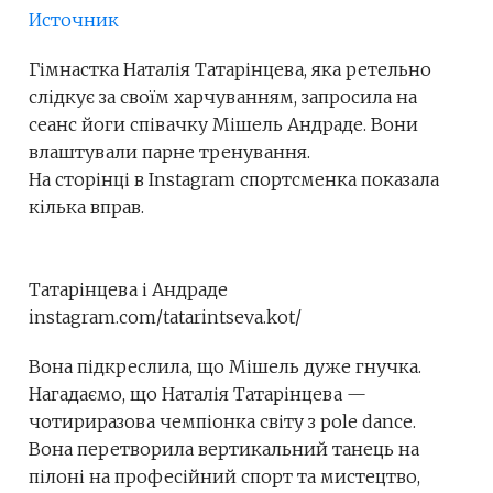
Источник
Гімнастка Наталія Татарінцева, яка ретельно
слідкує за своїм харчуванням, запросила на
сеанс йоги співачку Мішель Андраде. Вони
влаштували парне тренування.
На сторінці в Instagram спортсменка показала
кілька вправ.
Татарінцева і Андраде
instagram.com/tatarintseva.kot/
Вона підкреслила, що Мішель дуже гнучка.
Нагадаємо, що Наталія Татарінцева —
чотириразова чемпіонка світу з pole dance.
Вона перетворила вертикальний танець на
пілоні на професійний спорт та мистецтво,