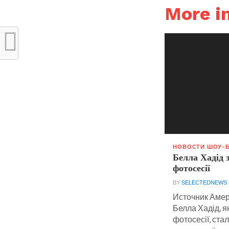
More 
НОВОСТИ ШОУ-
Белла Хадід 
фотосесії
BY
SELECTEDNEWS
Источник Амер
Белла Хадід, я
фотосесії, ста