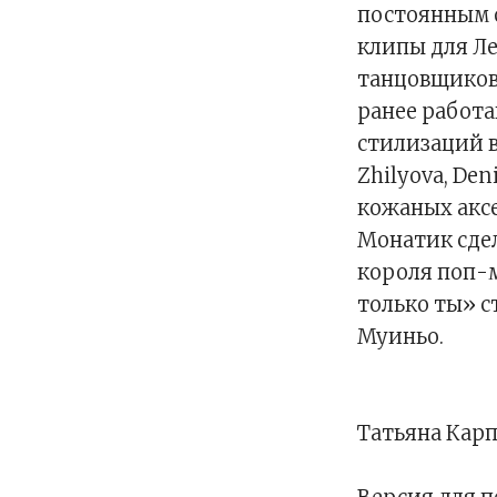
постоянным 
клипы для Лен
танцовщиков
ранее работа
стилизаций в
Zhilyova, De
кожаных аксе
Монатик сдел
короля поп-
только ты» с
Муиньо.
Татьяна Кар