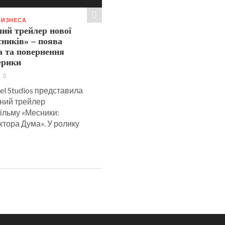
БИЗНЕСА
ий трейлер нової
ників» – поява
а та повернення
ерики
el Studios представила
ний трейлер
ільму «Месники:
тора Дума». У ролику