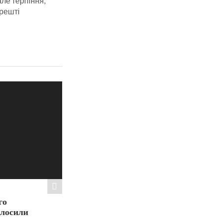
але терпіння,
арешті
го
олосили