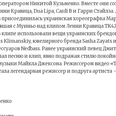
оператором Никитой Кузьменко. Вместе они со
ни Кравица, Dua Lipa, Cardi B и Гарри Стайлза.
 присоединилась украинская хореографка Мар
вшая с Муиньо над клипом Ленни Кравица TK42
 клипе использовали вещи украинских брендов
nis Klimanskiy, ювелирного бренда Sasha Zayats 
ссуаров Nedbass. Ранее украинский певец Дми
ал песню и клип, явно подражая стилю покойн
музыки Майкла Джексона. Режиссером видео «
тала легендарная режиссер и подруга артиста 
пенко