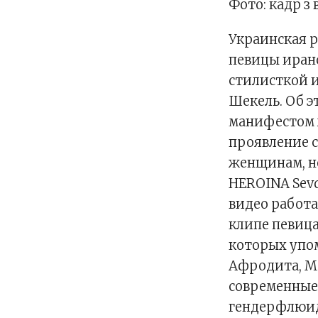
Фото: кадр з 
Украинская 
певицы иранс
стилисткой 
Шекель. Об э
манифестом ж
проявление 
женщинам, н
HEROINA Sevd
видео работа
клипе певица
которых упом
Афродита, Ма
современные
гендерфлюидн