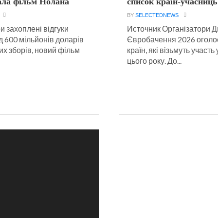
ала фільм Нолана
список країн-учасниць
BY
SELECTEDNEWS
и захоплені відгуки
Источник Організатори Д
ад 600 мільйонів доларів
Євробачення 2026 оголо
их зборів, новий фільм
країн, які візьмуть участь 
цього року. До...