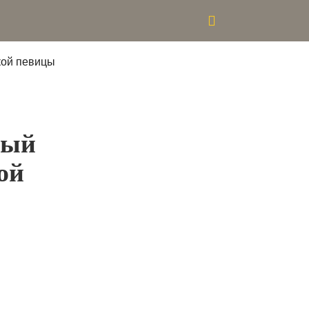
вый
ой