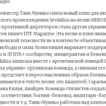
відео
режиссер Таня Муиньо сняла новый клип для н
кого происхождения Sevdaliza на песню HEROI
и креативной директором стала другая украин
том пишет DTF Magazine. Эта песня и клип явля
енской телесности не в контексте объективац
свободы и силы. Композиция выражает поддерж
о и ЛГБТК+ сообществу, иммигрантам и беженц
aliza записала вместе с аргентинской певицей L
ла украино-грузинская команда, а снимали его 
 предстает в переосмысленных образах богинь
инаются в тексте песни: это Анахитоб, Сарасва
ма Килья, Анайдея. Команда стилистов создал
 соответствия: богиня-беженка, милитари-бог
ости и т.д. Таню Муиньо работала над клипом