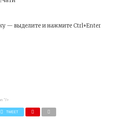
печати
у — выделите и нажмите Ctrl+Enter
on
"/>
TWEET