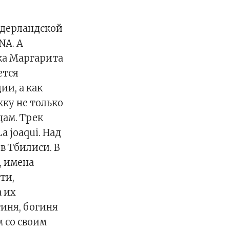
идерландской
NA. А
ка Маргарита
ется
ии, а как
ку не только
ам. Трек
a joaqui. Над
в Тбилиси. В
, имена
ти,
а их
иня, богиня
 со своим