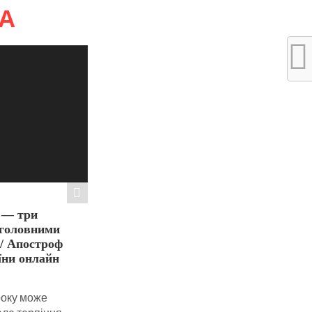
А
6 — три
 головними
/ Апостроф
їни онлайн
року може