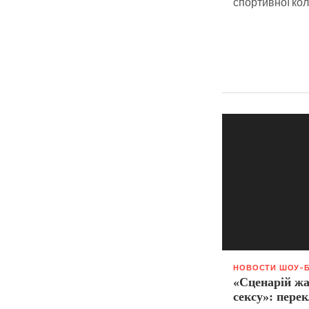
спортивної коле
НОВОСТИ ШОУ-
«Сценарій жа
сексу»: пере