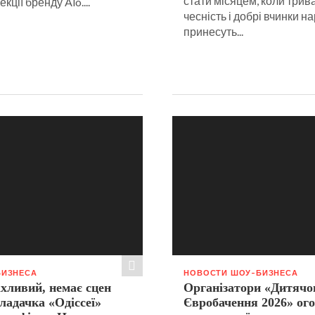
стати місяцем, коли трив
кції бренду Alo....
чесність і добрі вчинки н
принесуть...
БИЗНЕСА
НОВОСТИ ШОУ-БИЗНЕСА
хливий, немає сцен
Організатори «Дитячо
кладачка «Одіссеї»
Євробачення 2026» ог