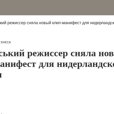
ИЗНЕСА
ський режиссер сняла но
анифест для нидерландск
ы