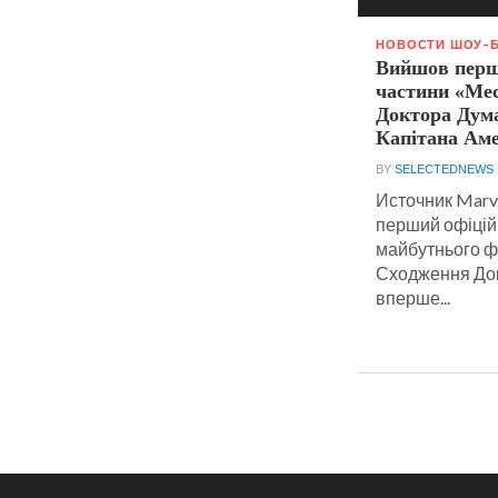
НОВОСТИ ШОУ-
Вийшов перш
частини «Мес
Доктора Дум
Капітана Ам
BY
SELECTEDNEWS
Источник Marv
перший офіцій
майбутнього ф
Сходження Док
вперше...