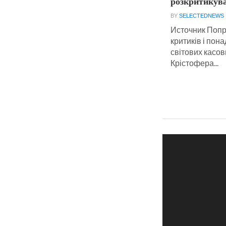
розкритикув
BY
SELECTEDNEWS
Источник Попр
критиків і пон
світових касов
Крістофера...