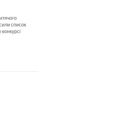
итячого
сили список
у конкурсі