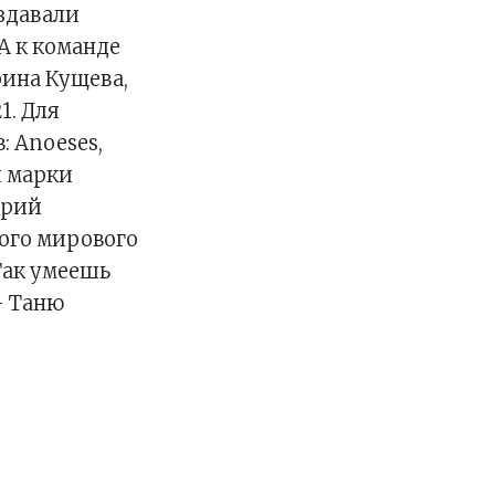
здавали
 А к команде
ина Кущева,
1. Для
: Anoeses,
и марки
трий
ого мирового
Так умеешь
– Таню