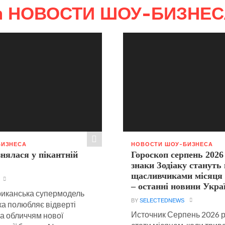
in НОВОСТИ ШОУ-БИЗНЕС
БИЗНЕСА
НОВОСТИ ШОУ-БИЗНЕСА
знялася у пікантній
Гороскоп серпень 202
знаки Зодіаку стануть
щасливчиками місяця 
– останні новини Укра
иканська супермодель
BY
SELECTEDNEWS
ка полюбляє відверті
Источник Серпень 2026 
ла обличчям нової