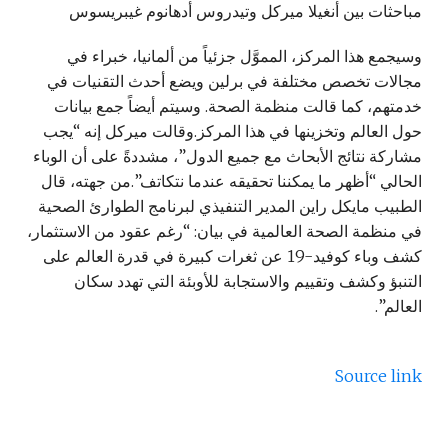
مباحثات بين أنغيلا ميركل وتيدروس أدهانوم غيبريسوس
وسيجمع هذا المركز، المموَّل جزئياً من ألمانيا، خبراء في
مجالات تخصص مختلفة في برلين ويضع أحدث التقنيات في
خدمتهم، كما قالت منظمة الصحة. وسيتم أيضاً جمع بيانات
حول العالم وتخزينها في هذا المركز.وقالت ميركل إنه “يجب
مشاركة نتائج الأبحاث مع جميع الدول”، مشددةً على أن الوباء
الحالي “أظهر ما يمكننا تحقيقه عندما نتكاتف”.من جهته، قال
الطبيب مايكل راين المدير التنفيذي لبرنامج الطوارئ الصحية
في منظمة الصحة العالمية في بيان: “رغم عقود من الاستثمار،
كشف وباء كوفيد-19 عن ثغرات كبيرة في قدرة العالم على
التنبؤ وكشف وتقييم والاستجابة للأوبئة التي تهدد سكان
العالم”.
Source link