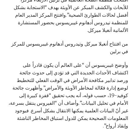
للأبحاث والكشف المبكر عن الأوبئة بهدف “الاستجابة بشكل
أفضل لحالات الطوارئ الصحية”.وافتتح المركز المدير العام
للمنظمة تيدروس أدهانوم غيبريسوس بحضور المستشارة
الألمانية أنغيلا ميركل.
من افتتاح أنغيلا ميركل وتيدروس أدهانوم غيبريسوس للمركز
في برلين
وأوضح غيبريسوس أن “على العالم أن يكون قادراً على
اكتشاف الأحداث الجديدة التي قد تؤدي إلى حدوث جائحة
ورصد تدابير مكافحة الأمراض في الوقت الفعلي للتخطيط
لوضع إدارة فعّالة لمخاطر الأوبئة والأمراض”.وأظهرت جائحة
كوفيد-19، حسب قوله، أنه يجب تحقيق “قفزة كبيرة إلى
الأمام في تحليل البيانات”.وأضاف أن “الفيروس ينتقل بسرعة،
غير أنّ البيانات العلمية يمكنها الانتقال بشكل أسرع. فبوجود
المعلومات الصحيحة يمكن للدول استباق المخاطر الناشئة
وإنقاذ أرواح”.