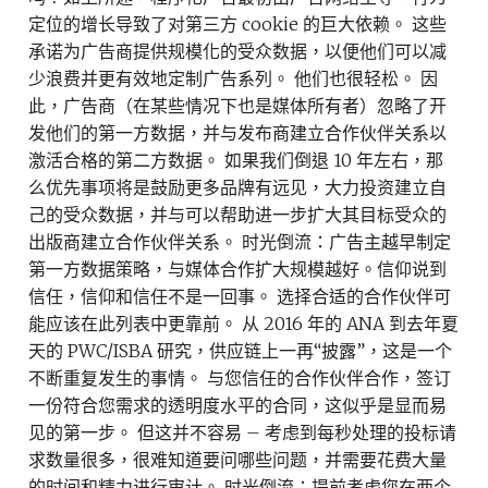
定位的增长导致了对第三方 cookie 的巨大依赖。 这些
承诺为广告商提供规模化的受众数据，以便他们可以减
少浪费并更有效地定制广告系列。 他们也很轻松。 因
此，广告商（在某些情况下也是媒体所有者）忽略了开
发他们的第一方数据，并与发布商建立合作伙伴关系以
激活合格的第二方数据。 如果我们倒退 10 年左右，那
么优先事项将是鼓励更多品牌有远见，大力投资建立自
己的受众数据，并与可以帮助进一步扩大其目标受众的
出版商建立合作伙伴关系。 时光倒流：广告主越早制定
第一方数据策略，与媒体合作扩大规模越好。信仰说到
信任，信仰和信任不是一回事。 选择合适的合作伙伴可
能应该在此列表中更靠前。 从 2016 年的 ANA 到去年夏
天的 PWC/ISBA 研究，供应链上一再“披露”，这是一个
不断重复发生的事情。 与您信任的合作伙伴合作，签订
一份符合您需求的透明度水平的合同，这似乎是显而易
见的第一步。 但这并不容易 – 考虑到每秒处理的投标请
求数量很多，很难知道要问哪些问题，并需要花费大量
的时间和精力进行审计。 时光倒流：提前考虑您在两个