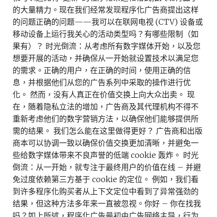
的大量精力。现在我们经常发现程序化广告商提出这样
的问题正确的问题——我可以在联网电视 (CTV) 设备或
移动设备上运行我关心的活动类型吗？有哪些限制（如
果有）？ 时光倒流：从考虑所有数字媒体开始，以及您
想要开展的活动，并确保从一开始就设置技术以满足您
的需求。正确的用户，在正确的时间，使用正确的信
息，并根据他们从您的广告系列中采取的操作进行优
化。 然而，没有人真正在价值交换上向大众出卖。 现
在，随着隐私立法的增加，广告商及其代理机构不得不
重新考虑他们的数字营销方法，以确保他们能够提供所
需的结果。 我们怎么能在这里做得更好？ 广告商和出版
商本可以协调一致以确保价值交换更加清晰，并避免一
些给数字媒体带来不良声誉的低端 cookie 轰炸。 时光
倒流：从一开始，就专注于最终用户的价值在线 – 并避
免过度依赖第三方基于 cookie 的定位。 例如，我们看
到许多程序化购买者从上下文定位中看到了异常强劲的
结果，但这种方法多年来一直被忽视。你好 – 你在找我
吗？如上所述，程序化广告最初由广告网络主导，行为