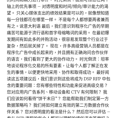
轴上的优先事项 – 对透明度和时间/倾向/审计能力的渴
望。 只关心媒体支出的绩效结果是可以的，就像想知道
每一分钱都花在哪里一样。 不是每个人都想要两者兼而
有之。说意大利语 最后，我们意识到程序化广告的早期
痛苦可能源于流行语和首字母缩略词的采用。 在最初爆
发期间有如此多的并购活动，很容易发现整个行业过于
复杂，然后就关掉了。 现在，许多高级营销人员都是在
程序化广告中成长起来的，并且拥有正确询问合作伙伴
的语言，我们看到了更大的协作动力。 时光倒流：坦率
地谈论程序化交易的所有要素，让每个人都了解正在发
生的事情，以便更快地采用、协作和取得成功。 最好阅
读这五项建议后，我们意识到这些将成为 DSP RFP 中包
含的重要问题：您有哪些特性和功能来促进高级交易？
您对应用内广告系列、移动设备和 CTV 有何限制？ 我
们应该如何看待“饼干末日”？ 您能帮助我们制定第一方
数据策略吗？ 我们将如何建立有效的第二方数据合作伙
伴关系？ 您对透明度的看法是什么？ 然后您可以评估 –