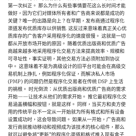
第一次纠正。 那么为什么有些事情要花这么长时间才能
做好，因为它们对媒体所有者和广告商来说都是成功的
关键？唯一的出路是向上？在早期，发布商通过程序化
渠道发布优质库存以供销售. 这反过来意味着真正关心优
质库存的广告客户采用程序化的速度很慢。 这就是一切
都从开放市场开始的原因。 随着优质出版商和优质广告
商越来越多地采用程序化交易方法来提高效率、规模和
可寻址性，事实证明，其他交易方法必须附加到协议
中。 这意味着不是为高级设计的旧平台可能会在高级交
易机制上挣扎，例如程序化保证，而解决私人市场
(PMP) 的问题仍然是程序化交易者在传统 DSP 上生活
的祸根。 时光倒流：从优质出版商和优质广告商的需求
开始——让技术从他们的需求开始。 推它最初程序化交
易涵盖横幅和按钮，就是这样。 同样，当买方和卖方使
用的传统平台不一定从一开始就为所有格式和所有设备
设置成功时，这会导致问题。 如果从一开始，广告商和
发行商就推动移动和视频成为该技术的核心组件，那么
就可以避免将“更新”的程序化渠道和格式推入现有盒子