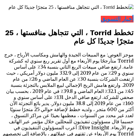
أخبار التسويق
تخطط Torrid ، التي تتجاهل منافستها ، 25
متجرًا جديدًا كل عام
موجز الغوص: مع المبيعات الجيدة والهامش ومكاسب الأرباح ، خرج
Torrid متأرجحًا يوم الأربعاء مع أول تقرير ربع سنوي له كشركة
عامة. ارتفع صافي مبيعات الربع الثاني بنسبة 34٪ على أساس
سنوي و 29٪ من عام 2019 إلى 332.9 مليون دولار أمريكي ، حيث
ارتفعت الشركات بنسبة 30٪ عن العام الماضي و 26٪ من عام
2019. وارتفع هامش الربح الإجمالي لبيع الملابس بالتجزئة بنسبة
45٪ من 32.1٪ العام الماضي و 39.8٪ في عام 2019 ، بحسب بيان
صحفي للشركة. ارتفع صافي الدخل 131٪ على أساس سنوي و
160٪ من عام 2019 إلى 38.8 مليون دولار. يدير بائع التجزئة الآن
أكثر من 600 متجر ، ولديه خطط لإضافة حوالي 25 متجرًا سنويًا
لعدد غير محدد من السنوات ، معظمها بعيدًا عن مراكز التسوق ،
حسبما قال مسؤولون تنفيذيون للمحللين خلال مؤتمر عبر الهاتف
يوم الأربعاء. Dive Insight: أعرب المسؤولون التنفيذيون في
Torrid يوم الأربعاء عن ثقتهم في عملائهم ، بالإضافة إلى تخصصهم