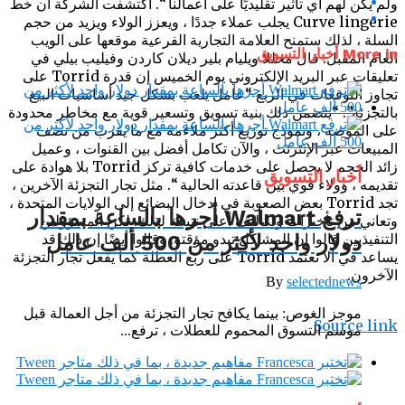
ولم يكن لهم أي تأثير تقليديًا على أعمالنا “. اكتشفت الشركة أن خط
Curve lingerie يجلب عملاء جددًا ، ويعزز الولاء ويزيد من حجم
السلة ، لذلك ستمنح العلامة التجارية الفرعية موقعها على الويب
More in أخبار التسويق
العام المقبل. قال محللا ويليام بلير ديلان كاردن وفيليب بيلي في
تعليقات عبر البريد الإلكتروني يوم الخميس إن قدرة Torrid على
تجاوز التوقعات في الربع “عامل يلعب بشكل جيد أساسيات البيع
بالتجزئة”. “يتضمن ذلك بنية تسويق وتسعير قوية مع مخاطر محدودة
على الموضة ، ونموذج توزيع أكثر ملاءمة مع ما يقرب من نصف
المبيعات عبر الإنترنت ، والآن تكامل أفضل بين القنوات ، وعميل
زائد الحجم لا يحصل على خدمات كافية تركز Torrid بلا هوادة على
أخبار التسويق
تقديمه ، وولاء قوي بين قاعدته الحالية “. مثل تجار التجزئة الآخرين ،
تجد Torrid بعض الصعوبة في إدخال البضائع إلى الولايات المتحدة ،
ترفع Walmart أجرها بالساعة بمقدار
وتعاني من تأخيرات وتكاليف أعلى نتيجة لذلك. لكن المسؤولين
التنفيذيين قالوا إن المشاكل تبدو مؤقتة. وقالوا أيضًا إن ذلك قد
دولار واحد لأكثر من 500 ألف عامل
يساعد في ألا تعتمد Torrid على ربع العطلة كما يفعل تجار التجزئة
الآخرون.
By
selectednews
موجز الغوص: بينما يكافح تجار التجزئة من أجل العمالة قبل
Source link
موسم التسوق المحموم للعطلات ، ترفع...