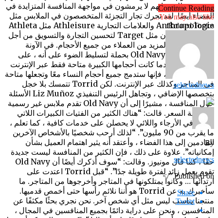
ومدرجهم للنمو. إنهم لا يرمشون في مواجهة المنافسة المتزايدة في
Continue Reading
الفضاء أيضًا. لقد تحرك تجار التجزئة المتخصصون في الملابس مثل
You may also like...
Anthropologie والعلامات التجارية Athleisure مثل Athleta
Related Topics:
والتجار الشاملون مثل Target لتحسين التجارة والتسويق من أجل
تلبية احتياجات المزيد من العملاء من جميع الأحجام. في الآونة
الأخيرة ، قامت Old Navy بحملة لتسليط الضوء على أنه ، على
عكس سابقًا عندما كانت أحجامها الكبيرة متاحة فقط عبر الإنترنت
كعناصر محددة ، فإنها ستدمج جميع أحجام النساء معًا وتجعلها متاحة
في المتاجر وكذلك عبر الإنترنت. لكن Torrid تتمسك بلا خجل
selectednews
بتخصصها الإضافي ، وتجاهل الرئيس التنفيذي Liz Muñoz الأسئلة
حول المنافسة ، مشيرًا إلى أن Old Navy تقدم ملابس غير رسمية
منخفضة السعر. قالت: “هناك الكثير من الفتيات الكبيرات اللاتي
يتنقلن في الأرجاء واللائي لا يحصلن على خدمات كافية ، كما تعلم ،
ما يقرب من 90 مليون”. “لذلك أرحب شخصيًا بالأشخاص الآخرين
القادمين إلى هذا الفضاء ، وأعتقد أنه يثير اهتمام العميل بشأن
By
إمكانياته”. علاوة على ذلك ، فإن الكثير من المنافسة ليست جديدة
selectednews
حقًا ، كما قال مونيوز. وقالت: “سوف أذكرك أيضًا أن Old Navy
تقوم بعمل زائد لفترة طويلة جدًا”. “قبل Torrid اعتدت على
"/>
Published on
ارتدائها … وكانوا يمتلكونها في المتاجر وأخرجوها من المتاجر. ما
سأخبرك به عن Torrid هو أننا نلائم رأسها حتى أخمص قدميها.
Share
منتجنا يناسب ليس مثل أي شخص آخر. نحن نجري بحثًا مكثفًا عن
Tweet
المنافسين ، ونحن على دراية دائمًا بجميع المنافسين في المجال ،