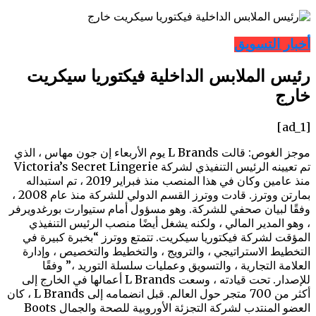
أخبار التسويق
رئيس الملابس الداخلية فيكتوريا سيكريت
خارج
[ad_1]
موجز الغوص: قالت L Brands يوم الأربعاء إن جون مهاس ، الذي
تم تعيينه الرئيس التنفيذي لشركة Victoria’s Secret Lingerie
منذ عامين وكان في هذا المنصب منذ فبراير 2019 ، تم استبداله
بمارتن ووترز. قادت ووترز القسم الدولي للشركة منذ عام 2008 ،
وفقًا لبيان صحفي للشركة. وهو مسؤول أمام ستيوارت بورغدويرفر
، وهو المدير المالي ، ولكنه يشغل أيضًا منصب الرئيس التنفيذي
المؤقت لشركة فيكتوريا سيكريت. تتمتع ووترز “بخبرة كبيرة في
التخطيط الاستراتيجي ، والترويج ، والتخطيط والتخصيص ، وإدارة
العلامة التجارية ، والتسويق وعمليات سلسلة التوريد ،” وفقًا
للإصدار. تحت قيادته ، وسعت L Brands أعمالها في الخارج إلى
أكثر من 700 متجر حول العالم. قبل انضمامه إلى L Brands ، كان
العضو المنتدب لشركة التجزئة الأوروبية للصحة والجمال Boots