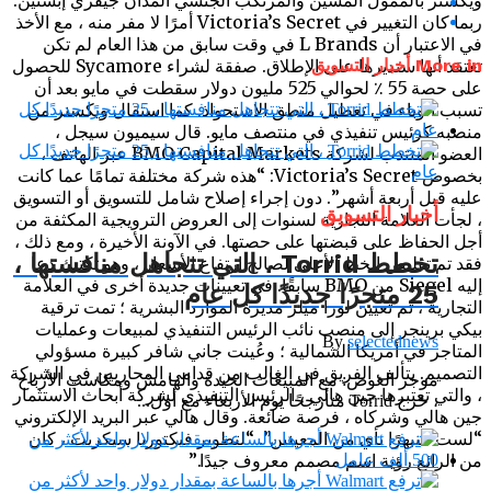
ربما كان التغيير في Victoria’s Secret أمرًا لا مفر منه ، مع الأخذ
في الاعتبار أن L Brands في وقت سابق من هذا العام لم تكن
تعتقد أنها ستديرها على الإطلاق. صفقة لشراء Sycamore للحصول
More in أخبار التسويق
على حصة 55 ٪ لحوالي 525 مليون دولار سقطت في مايو بعد أن
تسبب الوباء في تعطيل منطق الاستحواذ. كما استقال ويكسنر من
منصبه كرئيس تنفيذي في منتصف مايو. قال سيميون سيجل ،
العضو المنتدب لشركة BMO Capital Markets عبر الهاتف ،
بخصوص Victoria’s Secret: “هذه شركة مختلفة تمامًا عما كانت
عليه قبل أربعة أشهر”. دون إجراء إصلاح شامل للتسويق أو التسويق
أخبار التسويق
، لجأت العلامة التجارية لسنوات إلى العروض الترويجية المكثفة من
أجل الحفاظ على قبضتها على حصتها. في الآونة الأخيرة ، ومع ذلك ،
تخطط Torrid ، التي تتجاهل منافستها ،
فقد تم تقليص الخط الأعلى لصالح ارتفاع الأسعار ، وهو تكتيك دعا
إليه Siegel من BMO سابقًا. في تعيينات جديدة أخرى في العلامة
25 متجرًا جديدًا كل عام
التجارية ، تم تعيين لورا ميلر مديرة الموارد البشرية ؛ تمت ترقية
بيكي برينجر إلى منصب نائب الرئيس التنفيذي لمبيعات وعمليات
By
selectednews
المتاجر في أمريكا الشمالية ؛ وعُينت جاني شافر كبيرة مسؤولي
التصميم. يتألف الفريق في الغالب من قدامى المحاربين في الشركة
موجز الغوص: مع المبيعات الجيدة والهامش ومكاسب الأرباح
، والتي تعتبرها جين هالي ، الرئيس التنفيذي لشركة أبحاث الاستثمار
، خرج Torrid متأرجحًا يوم الأربعاء مع أول...
جين هالي وشركاه ، فرصة ضائعة. وقال هالي عبر البريد الإلكتروني
“لست منبهرًا بأي من المعينين”. “لتطوير فيكتوريا سيكريت ، كان
من الرائع رؤية اسم مصمم معروف جيدًا.”