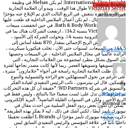
International. Dive Insight: لم يكن Mehas في وظيفة
Continue Reading
Victoria’s Secret طوال هذا الوقت ، ويبدو أن العلامة التجارية
You may also like...
في الآونة الأخيرة تنتعش. في الربع الثالث الذي تم الإبلاغ عنه مؤخرًا
Related Topics:
، على سبيل المثال ، لم تكن أعمال الملابس الداخلية قد طغت عليها
سلسلة الأخوة Bath & Body Works. في حين انخفضت مبيعات
Victoria’s Secret بنسبة 14.2٪ ، ارتفعت الشركات هناك بما في
ذلك التجارة الإلكترونية بنسبة 4٪. وتحولت الشركة إلى الأسود ،
حيث توسع هامش الربح الإجمالي بمقدار 870 نقطة أساس إلى
44.5٪ من المبيعات. لسنوات حتى الآن ، تخلت فيكتوريا سيكريت ،
selectednews
الرائدة عالمياً في مجال الملابس الداخلية ، عن المبيعات وحصتها
في السوق بشكل مطرد لمجموعة من العلامات التجارية ، التي
تواكب تسويقها وتسويقها العصر. ربما لأنها كانت مصدر نجاحها لفترة
طويلة ، ظلت العلامة التجارية راسخة في أجواء “جلامازون” مثيرة ،
على الرغم من تحول المستهلكين نحو الراحة والشمولية والتنوع
والتمكين. قال لي بيترسون ، نائب الرئيس التنفيذي لقيادة الفكر
By
والتسويق في شركة WD Partners: “حقيقة أن كل هذه التحركات
تم إجراؤها الآن تدل على: لست سعيدًا جدًا بالنتائج ، وليس فقط في
selectednews
الربع الأخير ، ولكن في السنوات القليلة الماضية”. البريد الإلكتروني.
"/>
Published on
“يمكن أن تكون بعض ردود الفعل السلبية من أحدث مقال في
نيويورك تايمز أيضًا ، لكني أشك في ذلك ، ليه لا يفكر بهذه الطريقة.”
Share
ذكرت صحيفة نيويورك تايمز مؤخرًا أن L Brands أطلقت تحقيقًا
Tweet
داخليًا ثانيًا في علاقة المؤسس والرئيس التنفيذي السابق ليس
ويكسنر بالممول المشين والمرتكب الجنسي المدان جيفري إبستين.