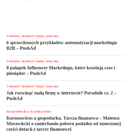
TRENDY MARKETINGU ONLINE
6 sprawdzonych przykładów automatyzacji marketingu
B2B – PushAd
TRENDY MARKETINGU ONLINE
8 pułapek Influencer Marketingu, które kosztują czas i
pieniądze – PushAd
TRENDY MARKETINGU ONLINE
Jak rozwinąć małą firmę w internecie? Poradnik cz. 2 –
PushAd
WIADOMOŚCI BIZNESOWE
Koronawirus a gospodarka. Tarcza finansowa – Mateusz
Morawiecki o zaniechaniu poboru podatku od umorzonej
części dotacji z tarczy finansowej