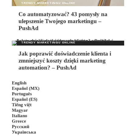
TRENDY MARKETINGU ONLINE
Co automatyzować? 43 pomysły na
ulepszenie Twojego marketingu –
PushAd
TRENDY MARKETINGU ONLINE
Jak poprawić doświadczenie klienta i
zmniejszyć koszty dzięki marketing
automation? – PushAd
English
Español (MX)
Português
Español (ES)
Tiếng việt
Magyar
Italiano
Greece
Русский
Українська